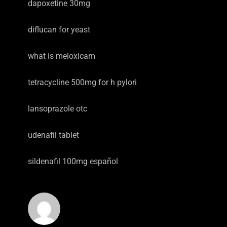
dapoxetine 30mg
diflucan for yeast
what is meloxicam
tetracycline 500mg for h pylori
lansoprazole otc
udenafil tablet
sildenafil 100mg español