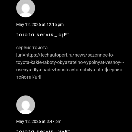
May 12, 2026 at 12:15 pm
toiota servis_qjPt
сервис тойота
[url=https://techautoport.ru/news/sezonnoe-to-
toyota-kakie-raboty-obyazatelno-vypolnyat-vesnoy-i-
osenyu-dlya-nadezhnosti-avtomobilya.html]сервис
тойота[/url]
May 12, 2026 at 3:47 pm
toiota servis_yyPt