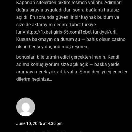
Kapanan sitelerden bıktım resmen vallahi. Adımları
doğru sırayla uyguladıktan sonra bağlantı hatasız
açıldı. En sonunda güvenilir bir kaynak buldum ve
size de aktarayım dedim: 1xbet türkiye
[url=https://1xbet-giris-85.com]1xbet türkiye[/url].
Kusura bakmayın da durum şu — bahis olsun casino
olsun her şey düşünülmüş resmen.
bonusları bile tatmin edici gerçekten inanın. Kendi
adıma konuşuyorum size açık açık — başka yerde
aramaya gerek yok artık valla. Şimdiden iyi eğlenceler
dilerim hepinize…
June 10, 2026 at 4:39 pm