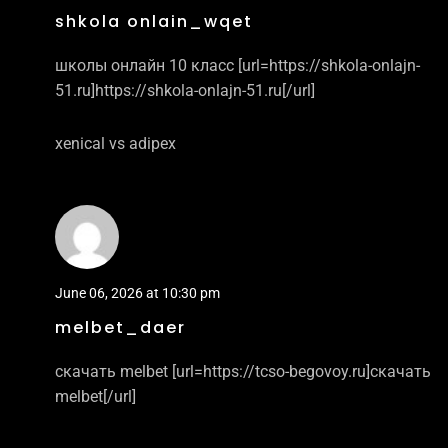
shkola onlain_wqet
школы онлайн 10 класс [url=https://shkola-onlajn-
51.ru]https://shkola-onlajn-51.ru[/url]
xenical vs adipex
June 06, 2026 at 10:30 pm
melbet_daer
скачать melbet [url=https://tcso-begovoy.ru]скачать
melbet[/url]